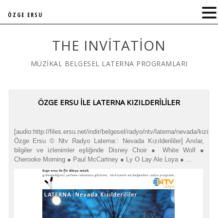
ÖZGE ERSU
THE INVITATION
MÜZİKAL BELGESEL LATERNA PROGRAMLARI
ÖZGE ERSU İLE LATERNA KIZILDERİLİLER
[audio:http://files.ersu.net/indir/belgesel/radyo/ntv/laterna/nevada/kizilderi
Özge Ersu © Ntv Radyo Laterna:: Nevada Kızılderililer] Anılar,
bilgiler ve izlenimler eşliğinde Disney Choir ● White Wolf ●
Cherooke Morning ● Paul McCartney ● Ly O Lay Ale Loya ● ...