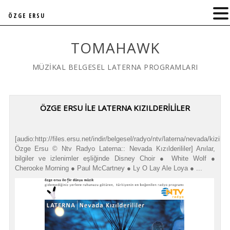
ÖZGE ERSU
TOMAHAWK
MÜZİKAL BELGESEL LATERNA PROGRAMLARI
ÖZGE ERSU İLE LATERNA KIZILDERİLİLER
[audio:http://files.ersu.net/indir/belgesel/radyo/ntv/laterna/nevada/kizilderi
Özge Ersu © Ntv Radyo Laterna:: Nevada Kızılderililer] Anılar,
bilgiler ve izlenimler eşliğinde Disney Choir ● White Wolf ●
Cherooke Morning ● Paul McCartney ● Ly O Lay Ale Loya ● ...