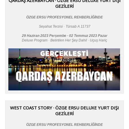
QARDAŞ AZERBAYCAN · ÖZGE ERSU DELUXE YURT DIŞI
GEZİLERİ
ÖZGE ERSU PROFESYONEL REHBERLİĞİNDE
Seyahat Terzisi · Türsab A 11737
29 Haziran 2023 Perşembe · 02 Temmuz 2023 Pazar
Deluxe Program · Belirtilen Her Şey Dahil · Uçuş Hariç
WEST COAST STORY · ÖZGE ERSU DELUXE YURT DIŞI
GEZİLERİ
ÖZGE ERSU PROFESYONEL REHBERLİĞİNDE