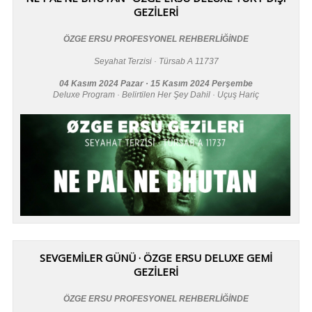
GEZİLERİ
ÖZGE ERSU PROFESYONEL REHBERLİĞİNDE
Seyahat Terzisi · Türsab A 11737
04 Kasım 2024 Pazar · 15 Kasım 2024 Perşembe
Deluxe Program · Belirtilen Her Şey Dahil · Uçuş Hariç
SEVGEMİLER GÜNÜ · ÖZGE ERSU DELUXE GEMİ
GEZİLERİ
ÖZGE ERSU PROFESYONEL REHBERLİĞİNDE