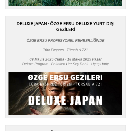
DELUXE JAPAN · ÖZGE ERSU DELUXE YURT DIŞI
GEZİLERİ
ÖZGE ERSU PROFESYONEL REHBERLİĞİNDE
Türk Ekspres · Türsab A 721
09 Mayıs 2025 Cuma · 18 Mayıs 2025 Pazar
Deluxe Program · Belirtilen Her Şey Dahil · Uçuş Hariç