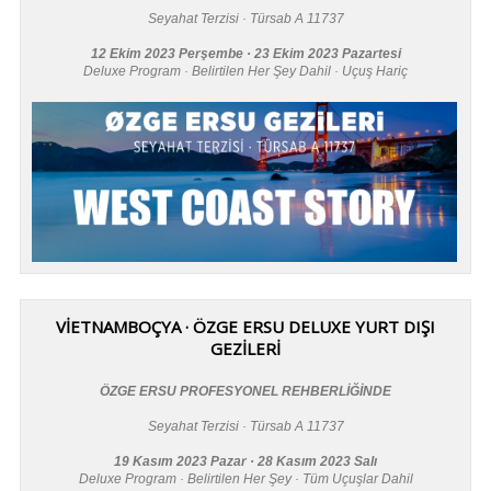
Seyahat Terzisi · Türsab A 11737
12 Ekim 2023 Perşembe · 23 Ekim 2023 Pazartesi
Deluxe Program · Belirtilen Her Şey Dahil · Uçuş Hariç
VİETNAMBOÇYA · ÖZGE ERSU DELUXE YURT DIŞI
GEZİLERİ
ÖZGE ERSU PROFESYONEL REHBERLİĞİNDE
Seyahat Terzisi · Türsab A 11737
19 Kasım 2023 Pazar · 28 Kasım 2023 Salı
Deluxe Program · Belirtilen Her Şey · Tüm Uçuşlar Dahil