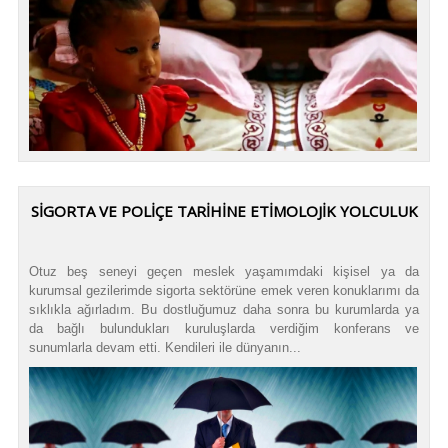
SİGORTA VE POLİÇE TARİHİNE ETİMOLOJİK YOLCULUK
Otuz beş seneyi geçen meslek yaşamımdaki kişisel ya da
kurumsal gezilerimde sigorta sektörüne emek veren konuklarımı da
sıklıkla ağırladım. Bu dostluğumuz daha sonra bu kurumlarda ya
da bağlı bulundukları kuruluşlarda verdiğim konferans ve
sunumlarla devam etti. Kendileri ile dünyanın...