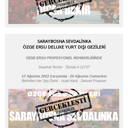
SARAYBOSNA SEVDALİNKA
ÖZGE ERSU DELUXE YURT DIŞI GEZİLERİ
ÖZGE ERSU PROFESYONEL REHBERLİĞİNDE
Seyahat Terzisi · Türsab A 11737
17 Ağustos 2022 Çarşamba · 20 Ağustos Cumartesi
Belirtilen Her Şey Dahil · Uçak Hariç · Deluxe Program