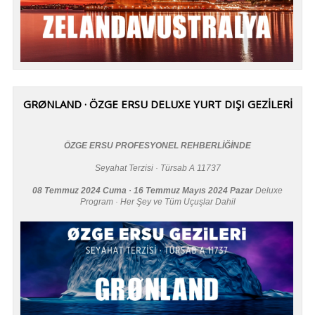
GRØNLAND · ÖZGE ERSU DELUXE YURT DIŞI GEZİLERİ
ÖZGE ERSU PROFESYONEL REHBERLİĞİNDE
Seyahat Terzisi · Türsab A 11737
08 Temmuz 2024 Cuma · 16 Temmuz Mayıs 2024 Pazar
Deluxe
Program · Her Şey ve Tüm Uçuşlar Dahil