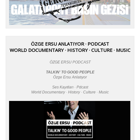
ÖZGE ERSU ANLATIYOR · PODCAST
WORLD DOCUMENTARY · HISTORY · CULTURE · MUSIC
ÖZGE ERSU PODCAST
TALKIN' TO GOOD PEOPLE
Özge Ersu Anlatıyor
Ses Kayıtları · Pdcast
World Documentary · History · Culture · Music