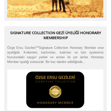
SIGNATURE COLLECTION GEZİ ÜYELİĞİ HONORARY
MEMBERSHIP
Özge Ersu Gezileri™Signature Collection Honorary Member onur
üyeliğidir. Kıdemleri, katılımları, katkıları ve tüm üyelerimiz
huzurundaki saygın yerleri ve anıları ile yer alırlar. Honorary
Member üyeliği süresizdir. Bir kez takdim edildiğinde...