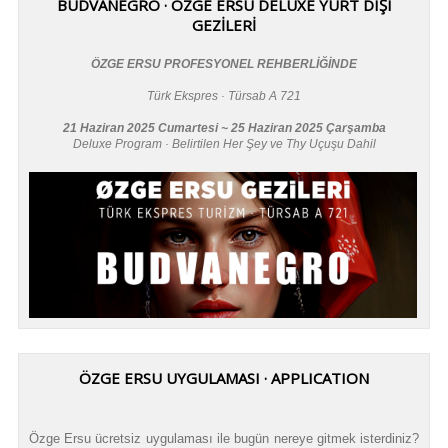
BUDVANEGRO · ÖZGE ERSU DELUXE YURT DIŞI
GEZİLERİ
ÖZGE ERSU PROFESYONEL REHBERLİĞİNDE
Türk Ekspres · Türsab A 721
21 Haziran 2025 Cumartesi ~ 25 Haziran 2025 Çarşamba
Deluxe Program · Belirtilen Her Şey ve Thy Uçuşu Dahil
ÖZGE ERSU UYGULAMASI · APPLICATION
Özge Ersu ücretsiz uygulaması ile bugün nereye gitmek isterdiniz?