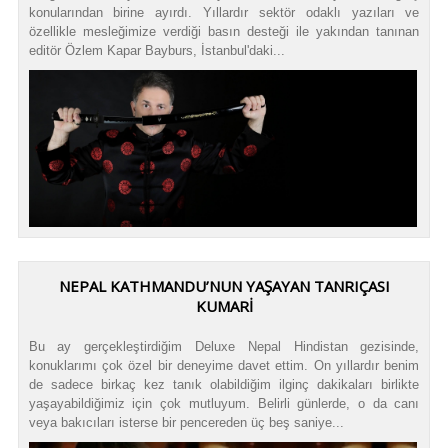
konularından birine ayırdı. Yıllardır sektör odaklı yazıları ve
özellikle mesleğimize verdiği basın desteği ile yakından tanınan
editör Özlem Kapar Bayburs, İstanbul'daki...
NEPAL KATHMANDU’NUN YAŞAYAN TANRIÇASI
KUMARİ
Bu ay gerçekleştirdiğim Deluxe Nepal Hindistan gezisinde,
konuklarımı çok özel bir deneyime davet ettim. On yıllardır benim
de sadece birkaç kez tanık olabildiğim ilginç dakikaları birlikte
yaşayabildiğimiz için çok mutluyum. Belirli günlerde, o da canı
veya bakıcıları isterse bir pencereden üç beş saniye...