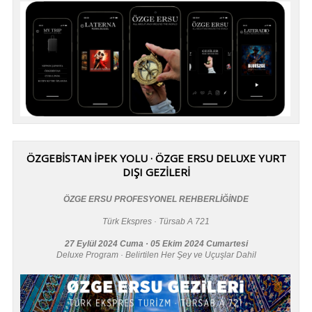
ÖZGEBİSTAN İPEK YOLU · ÖZGE ERSU DELUXE YURT
DIŞI GEZİLERİ
ÖZGE ERSU PROFESYONEL REHBERLİĞİNDE
Türk Ekspres · Türsab A 721
27 Eylül 2024 Cuma · 05 Ekim 2024 Cumartesi
Deluxe Program · Belirtilen Her Şey ve Uçuşlar Dahil