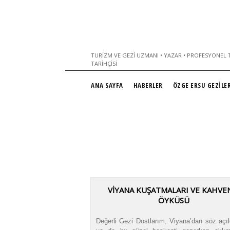
TURIZM VE GEZI UZMANI • YAZAR • PROFESYONEL T
TARIHÇISI
ANA SAYFA
HABERLER
ÖZGE ERSU GEZİLER
VİYANA KUŞATMALARI VE KAHVE
ÖYKÜSÜ
Değerli Gezi Dostlarım, Viyana’dan söz açıl