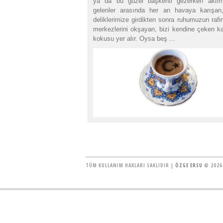
ya da bu güzel başkenti gezerken aklım
gelenler arasında her an havaya karışan
deliklerimize girdikten sonra ruhumuzun raf
merkezlerini okşayan, bizi kendine çeken k
kokusu yer alır. Oysa beş ...
TÜM KULLANIM HAKLARI SAKLIDIR |
ÖZGE ERSU
© 2026