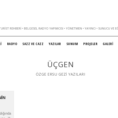
URIST REHBERI • BELGESEL RADYO YAPIMCISI • YÖNETMEN • YAYINCI • SUNUCU VE E
İ
RADYO
SAZZ VE CAZZ
YAZILAR
SUNUM
PROJELER
GALERİ
ÜÇGEN
ÖZGE ERSU GEZİ YAZILARI
NİN
dığında