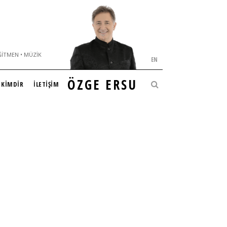
ĞITMEN • MÜZIK
EN
ÖZGE ERSU
KİMDİR
İLETİŞİM