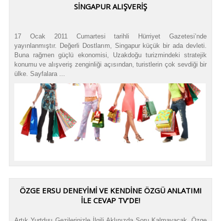
SINGAPUR ALIŞVERIŞ
17 Ocak 2011 Cumartesi tarihli Hürriyet Gazetesi’nde
yayınlanmıştır. Değerli Dostlarım, Singapur küçük bir ada devleti.
Buna rağmen güçlü ekonomisi, Uzakdoğu turizmindeki stratejik
konumu ve alışveriş zenginliği açısından, turistlerin çok sevdiği bir
ülke. Sayfalara ...
ÖZGE ERSU DENEYIMI VE KENDINE ÖZGÜ ANLATIMI
ILE CEVAP TV’DE!
Artık Yurtdışı Gezilerinizle İlgili Aklınızda Soru Kalmayacak. Özge