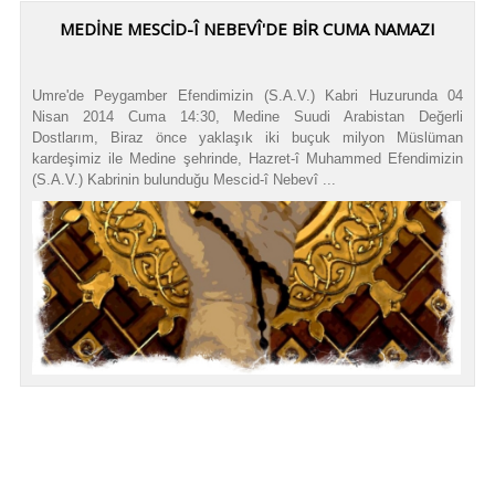
MEDİNE MESCİD-Î NEBEVÎ'DE BİR CUMA NAMAZI
Umre'de Peygamber Efendimizin (S.A.V.) Kabri Huzurunda 04
Nisan 2014 Cuma 14:30, Medine Suudi Arabistan Değerli
Dostlarım, Biraz önce yaklaşık iki buçuk milyon Müslüman
kardeşimiz ile Medine şehrinde, Hazret-î Muhammed Efendimizin
(S.A.V.) Kabrinin bulunduğu Mescid-î Nebevî ...