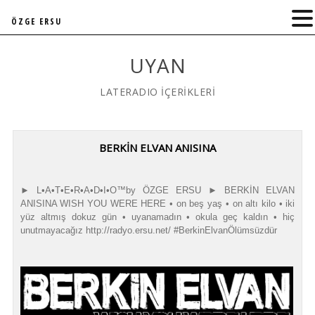
ÖZGE ERSU
UYAN
LATERADIO İÇERİKLERİ
BERKIN ELVAN ANISINA
► L•A•T•E•R•A•D•I•O™by ÖZGE ERSU ► BERKİN ELVAN
ANISINA WISH YOU WERE HERE • on beş yaş • on altı kilo • iki
yüz altmış dokuz gün • uyanamadın • okula geç kaldın • hiç
unutmayacağız http://radyo.ersu.net/ #BerkinElvanÖlümsüzdür