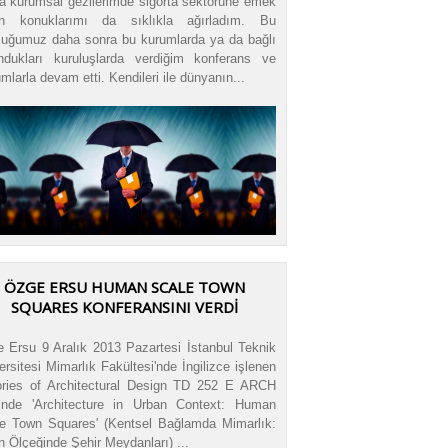
a kurumsal gezilerimde sigorta sektörüne emek
en konuklarımı da sıklıkla ağırladım. Bu
luğumuz daha sonra bu kurumlarda ya da bağlı
ndukları kuruluşlarda verdiğim konferans ve
mlarla devam etti. Kendileri ile dünyanın...
ÖZGE ERSU HUMAN SCALE TOWN
SQUARES KONFERANSINI VERDI
 Ersu 9 Aralık 2013 Pazartesi İstanbul Teknik
ersitesi Mimarlık Fakültesi'nde İngilizce işlenen
ries of Architectural Design TD 252 E ARCH
inde 'Architecture in Urban Context: Human
e Town Squares' (Kentsel Bağlamda Mimarlık:
n Ölçeğinde Şehir Meydanları) ...