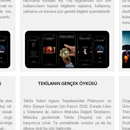
zlemek,
hazırlanıp sunulan My Trip uygulaması için son
ya d
şmak ve
kullanıcıların kişisel bilgilerini toplama, kullanma,
ver
le Ios,
saklama ve koruma için gerekli bilgileri içermektedir.
dost
uyumlu
bulu
sunu
S
TEKILANIN GERÇEK ÖYKÜSÜ
de olan
Tekila Sabırı Agave Tequilana'dan Platinyum ve
Özge
çi idi.
Altın Şişeye Uzanan İçki Kasım 2010, Estado Libre
Üniv
olarak
y Soberano de Jalisco Meksika Değerli Dostlarım,
Theo
e özgü
Meksika gezilerinde Tekila (Tequila) sık sık
ders
kınlığa
karşımıza çıkar. Ya yemeklerde sunulur ya da bu
Scal
l...
ülkeye özel bu içki hakkında ...
İnsa