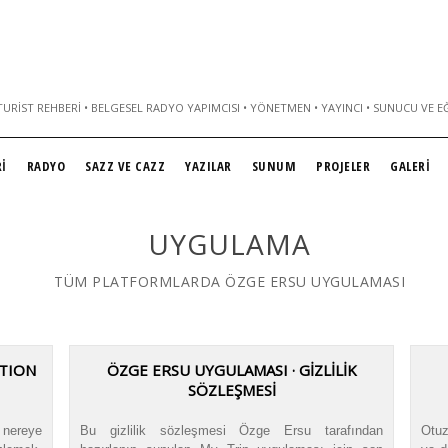
URIST REHBERI • BELGESEL RADYO YAPIMCISI • YÖNETMEN • YAYINCI • SUNUCU VE E
İ
RADYO
SAZZ VE CAZZ
YAZILAR
SUNUM
PROJELER
GALERİ
UYGULAMA
TÜM PLATFORMLARDA ÖZGE ERSU UYGULAMASI
ATION
ÖZGE ERSU UYGULAMASI · GİZLİLİK
SÖZLEŞMESİ
 nereye
Bu gizlilik sözleşmesi Özge Ersu tarafından
Otuz