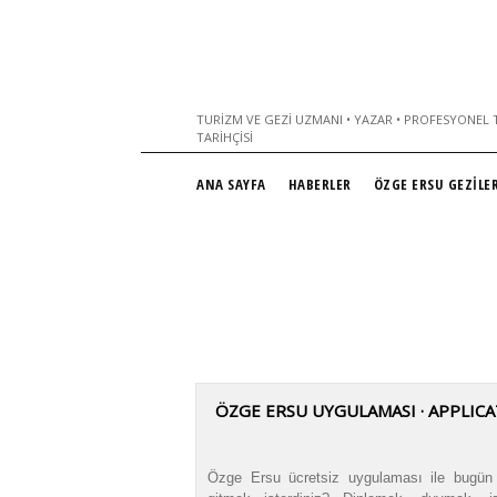
TURIZM VE GEZI UZMANI • YAZAR • PROFESYONEL T
TARIHÇISI
ANA SAYFA
HABERLER
ÖZGE ERSU GEZİLER
ÖZGE ERSU UYGULAMASI · APPLIC
Özge Ersu ücretsiz uygulaması ile bugün