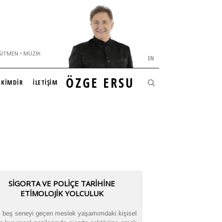
ĞITMEN • MÜZIK
EN
ÖZGE ERSU
KİMDİR
İLETİŞİM
SİGORTA VE POLİÇE TARİHİNE
ETİMOLOJİK YOLCULUK
 beş seneyi geçen meslek yaşamımdaki kişisel