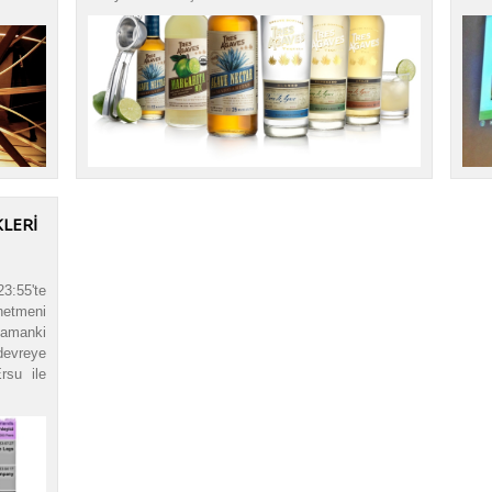
KLERI
3:55'te
netmeni
zamanki
devreye
rsu ile