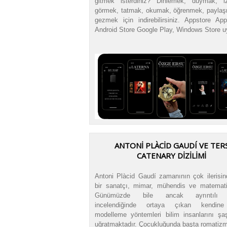
gitmek isterdiniz? Dinlemek, duymak, i
görmek, tatmak, okumak, öğrenmek, payla
gezmek için indirebilirsiniz. Appstore App
Android Store Google Play, Windows Store 
ANTONİ PLÀCİD GAUDÍ VE TER
CATENARY DİZİLİMİ
Antoni Plàcid Gaudí zamanının çok ilerisin
bir sanatçı, mimar, mühendis ve matematik
Günümüzde bile ancak ayrıntılı 
incelendiğinde ortaya çıkan kendin
modelleme yöntemleri bilim insanlarını şaş
uğratmaktadır. Çocukluğunda başta romatizma