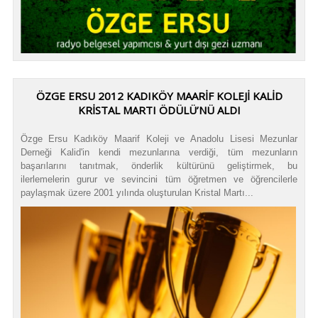
ÖZGE ERSU 2012 KADIKÖY MAARİF KOLEJİ KALİD
KRİSTAL MARTI ÖDÜLÜ’NÜ ALDI
Özge Ersu Kadıköy Maarif Koleji ve Anadolu Lisesi Mezunlar
Derneği Kalid'in kendi mezunlarına verdiği, tüm mezunların
başarılarını tanıtmak, önderlik kültürünü geliştirmek, bu
ilerlemelerin gurur ve sevincini tüm öğretmen ve öğrencilerle
paylaşmak üzere 2001 yılında oluşturulan Kristal Martı...