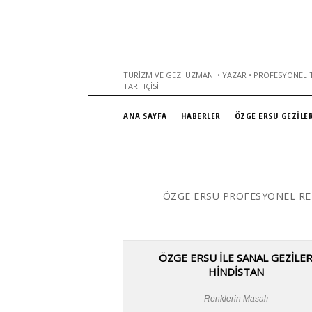
TURIZM VE GEZI UZMANI • YAZAR • PROFESYONEL T
TARIHÇISI
ANA SAYFA
HABERLER
ÖZGE ERSU GEZİLER
ÖZGE ERSU PROFESYONEL RE
ÖZGE ERSU İLE SANAL GEZİLE
HİNDİSTAN
Renklerin Masalı