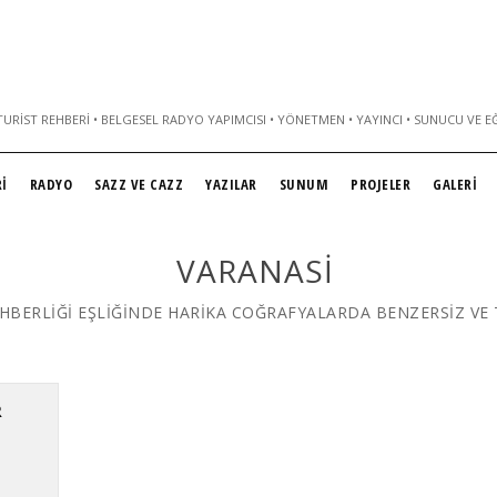
URIST REHBERI • BELGESEL RADYO YAPIMCISI • YÖNETMEN • YAYINCI • SUNUCU VE E
İ
RADYO
SAZZ VE CAZZ
YAZILAR
SUNUM
PROJELER
GALERİ
VARANASI
HBERLİĞİ EŞLİĞİNDE HARİKA COĞRAFYALARDA BENZERSİZ VE
R