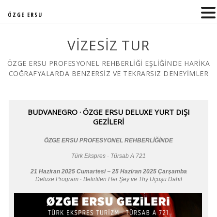
ÖZGE ERSU
VIZESIZ TUR
ÖZGE ERSU PROFESYONEL REHBERLİĞİ EŞLİĞİNDE HARİKA
COĞRAFYALARDA BENZERSİZ VE TEKRARSIZ DENEYİMLER
BUDVANEGRO · ÖZGE ERSU DELUXE YURT DIŞI
GEZİLERİ
ÖZGE ERSU PROFESYONEL REHBERLİĞİNDE
Türk Ekspres · Türsab A 721
21 Haziran 2025 Cumartesi ~ 25 Haziran 2025 Çarşamba
Deluxe Program · Belirtilen Her Şey ve Thy Uçuşu Dahil