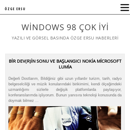
ÖZGE ERSU
WINDOWS 98 ÇOK İYI
YAZILI VE GÖRSEL BASINDA ÖZGE ERSU HABERLERİ
BIR DEV(R)IN SONU VE BAŞLANGICI NOKIA MICROSOFT
LUMIA
Değerli Dostlarım, Bildiğiniz gibi uzun yıllardır turizm, tarih, radyo
belgeselciliği ve müzik konularındaki birikimimi, kendi ölçeğimdeki
uzmanlığımı sizlerle değişik platfomlarda paylaşıyor,
konferanslarımda işliyorum. Bunun yanısıra teknoloji konusunda da
doymak bilmez ...