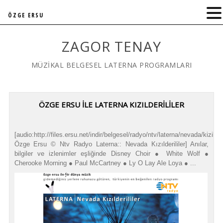
ÖZGE ERSU
ZAGOR TENAY
MÜZİKAL BELGESEL LATERNA PROGRAMLARI
ÖZGE ERSU İLE LATERNA KIZILDERİLİLER
[audio:http://files.ersu.net/indir/belgesel/radyo/ntv/laterna/nevada/kizilderi
Özge Ersu © Ntv Radyo Laterna:: Nevada Kızılderililer] Anılar,
bilgiler ve izlenimler eşliğinde Disney Choir ● White Wolf ●
Cherooke Morning ● Paul McCartney ● Ly O Lay Ale Loya ● ...