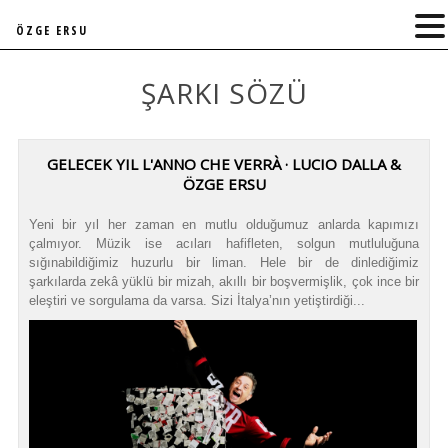
ÖZGE ERSU
ŞARKI SÖZÜ
GELECEK YIL L'ANNO CHE VERRÀ · LUCIO DALLA &
ÖZGE ERSU
Yeni bir yıl her zaman en mutlu olduğumuz anlarda kapımızı
çalmıyor. Müzik ise acıları hafifleten, solgun mutluluğuna
sığınabildiğimiz huzurlu bir liman. Hele bir de dinlediğimiz
şarkılarda zekâ yüklü bir mizah, akıllı bir boşvermişlik, çok ince bir
eleştiri ve sorgulama da varsa. Sizi İtalya’nın yetiştirdiği...