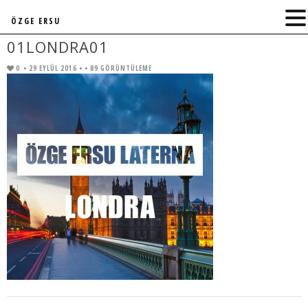
ÖZGE ERSU
01LONDRA01
0
• 29 EYLÜL 2016 •
• 89 GÖRÜNTÜLEME