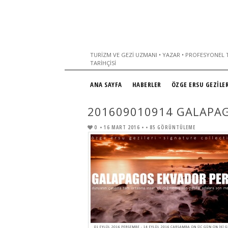
TURIZM VE GEZI UZMANI • YAZAR • PROFESYONEL T
TARIHÇISI
ANA SAYFA
HABERLER
ÖZGE ERSU GEZİLER
201609010914 GALAPA
0
• 16 MART 2016 •
• 85 GÖRÜNTÜLEME