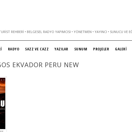
URIST REHBERI • BELGESEL RADYO YAPIMCISI • YÖNETMEN • YAYINCI • SUNUCU VE E
İ
RADYO
SAZZ VE CAZZ
YAZILAR
SUNUM
PROJELER
GALERİ
GOS EKVADOR PERU NEW