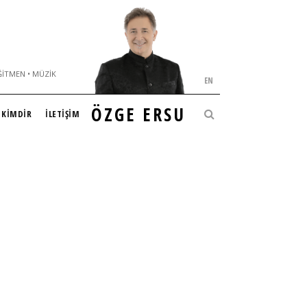
ĞITMEN • MÜZIK
EN
ÖZGE ERSU
KİMDİR
İLETİŞİM