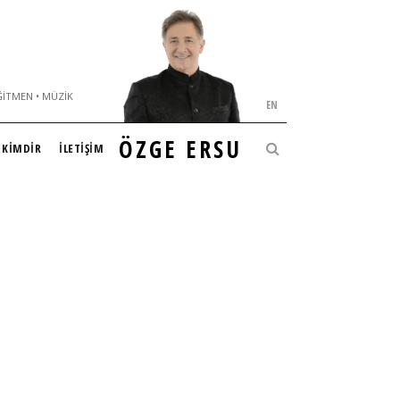
ĞITMEN • MÜZIK
EN
ÖZGE ERSU
KİMDİR
İLETİŞİM