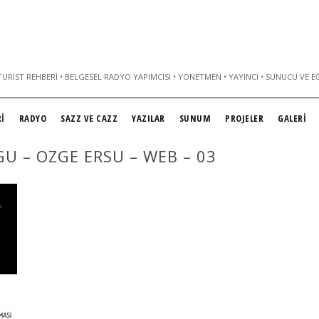
URIST REHBERI • BELGESEL RADYO YAPIMCISI • YÖNETMEN • YAYINCI • SUNUCU VE E
İ
RADYO
SAZZ VE CAZZ
YAZILAR
SUNUM
PROJELER
GALERİ
U – OZGE ERSU – WEB – 03