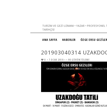
TURIZM VE GEZI UZMANI • YAZAR • PROFESYONEL T
TARIHÇISI
ANA SAYFA
HABERLER
ÖZGE ERSU GEZİLER
201903040314 UZAKDOG
0
• 7 OCAK 2019 •
• 90 GÖRÜNTÜLEME