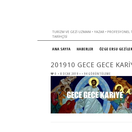
TURIZM VE GEZI UZMANI • YAZAR • PROFESYONEL T
TARIHÇISI
ANA SAYFA
HABERLER
ÖZGE ERSU GEZİLER
201910 GECE GECE KARIY
0
• 8 OCAK 2019 •
• 94 GÖRÜNTÜLEME