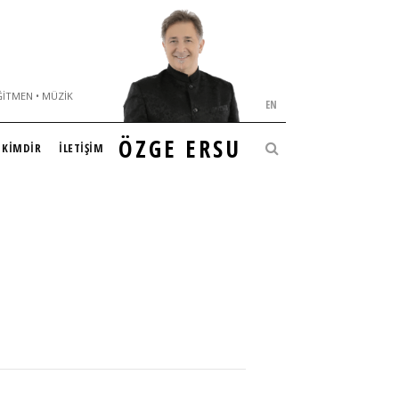
ĞITMEN • MÜZIK
EN
ÖZGE ERSU
KİMDİR
İLETİŞİM