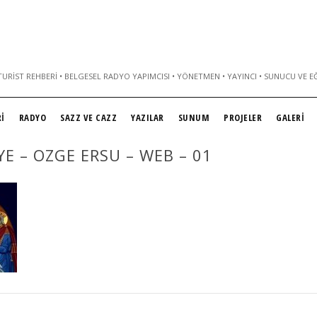
URIST REHBERI • BELGESEL RADYO YAPIMCISI • YÖNETMEN • YAYINCI • SUNUCU VE E
İ
RADYO
SAZZ VE CAZZ
YAZILAR
SUNUM
PROJELER
GALERİ
E – OZGE ERSU – WEB – 01