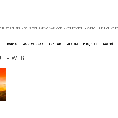
URIST REHBERI • BELGESEL RADYO YAPIMCISI • YÖNETMEN • YAYINCI • SUNUCU VE E
İ
RADYO
SAZZ VE CAZZ
YAZILAR
SUNUM
PROJELER
GALERİ
UL – WEB