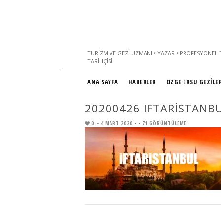
TURIZM VE GEZI UZMANI • YAZAR • PROFESYONEL T
TARIHÇISI
ANA SAYFA
HABERLER
ÖZGE ERSU GEZİLER
20200426 IFTARISTANB
0
• 4 MART 2020 •
• 71 GÖRÜNTÜLEME