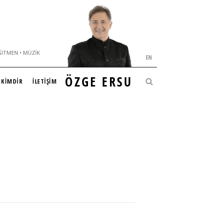
ĞITMEN • MÜZIK
EN
ÖZGE ERSU
KİMDİR
İLETİŞİM