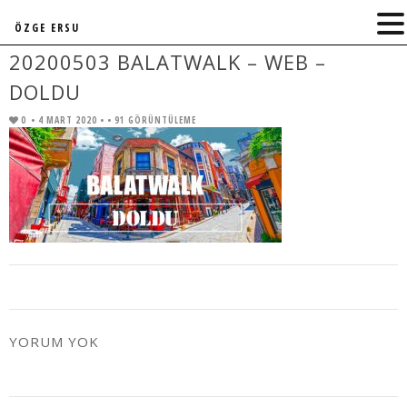
ÖZGE ERSU
20200503 BALATWALK – WEB –
DOLDU
0
• 4 MART 2020 •
• 91 GÖRÜNTÜLEME
YORUM YOK