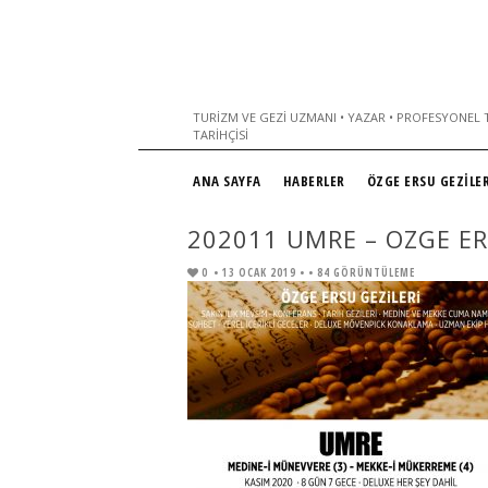
TURIZM VE GEZI UZMANI • YAZAR • PROFESYONEL T
TARIHÇISI
ANA SAYFA
HABERLER
ÖZGE ERSU GEZİLER
202011 UMRE – OZGE ER
0
• 13 OCAK 2019 •
• 84 GÖRÜNTÜLEME