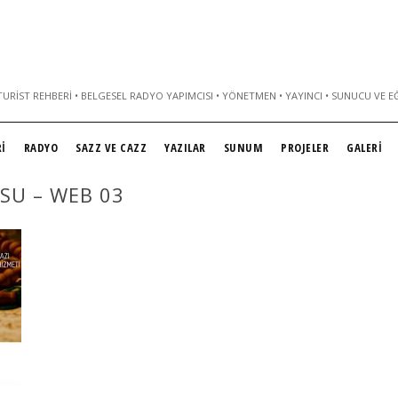
URIST REHBERI • BELGESEL RADYO YAPIMCISI • YÖNETMEN • YAYINCI • SUNUCU VE E
İ
RADYO
SAZZ VE CAZZ
YAZILAR
SUNUM
PROJELER
GALERİ
SU – WEB 03