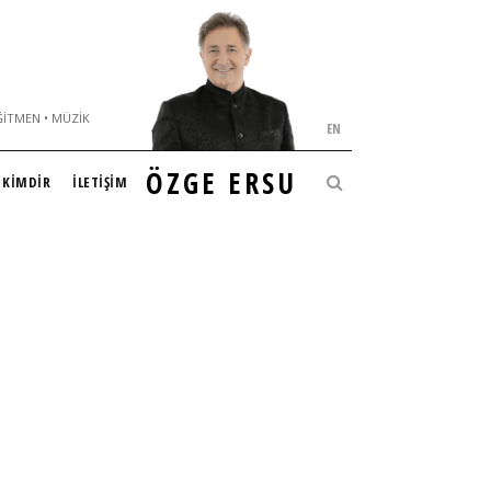
ĞITMEN • MÜZIK
EN
ÖZGE ERSU
KİMDİR
İLETİŞİM