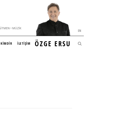
ĞITMEN • MÜZIK
EN
ÖZGE ERSU
KİMDİR
İLETİŞİM