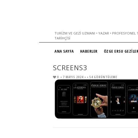
TURIZM VE GEZI UZMANI • YAZAR • PROFESYONEL T
TARIHÇISI
ANA SAYFA
HABERLER
ÖZGE ERSU GEZİLER
SCREENS3
0
• 7 MAYIS 2024 •
• 54 GÖRÜNTÜLEME