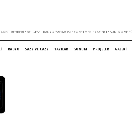
URIST REHBERI • BELGESEL RADYO YAPIMCISI • YÖNETMEN • YAYINCI • SUNUCU VE E
İ
RADYO
SAZZ VE CAZZ
YAZILAR
SUNUM
PROJELER
GALERİ