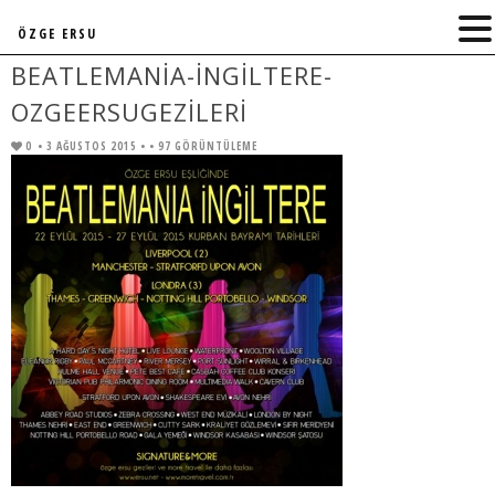
ÖZGE ERSU
BEATLEMANIA-INGILTERE-
OZGEERSUGEZILERI
0
• 3 AĞUSTOS 2015 •
• 97 GÖRÜNTÜLEME