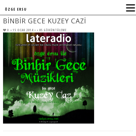
ÖZGE ERSU
BINBIR GECE KUZEY CAZI
0
• 15 OCAK 2014 •
• 85 GÖRÜNTÜLEME