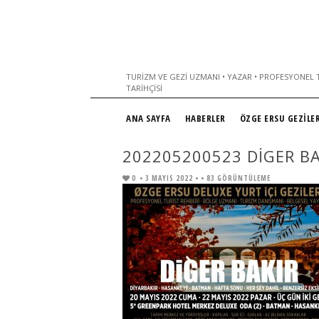
TURIZM VE GEZI UZMANI • YAZAR • PROFESYONEL T
TARIHÇISI
ANA SAYFA
HABERLER
ÖZGE ERSU GEZİLER
202205200523 DIGER BA
0
• 3 MAYIS 2022 •
• 83 GÖRÜNTÜLEME