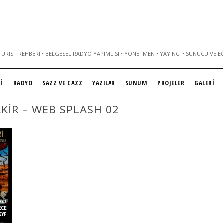
URIST REHBERI • BELGESEL RADYO YAPIMCISI • YÖNETMEN • YAYINCI • SUNUCU VE E
İ
RADYO
SAZZ VE CAZZ
YAZILAR
SUNUM
PROJELER
GALERİ
KIR – WEB SPLASH 02