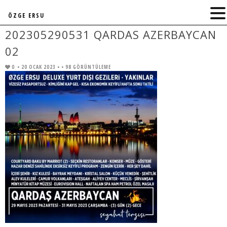
ÖZGE ERSU
202305290531 QARDAS AZERBAYCAN
02
0
• 20 OCAK 2023 •
• 98 GÖRÜNTÜLEME