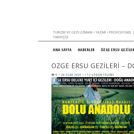
TURIZM VE GEZI UZMANI • YAZAR • PROFESYONEL T
TARIHÇISI
ANA SAYFA
HABERLER
ÖZGE ERSU GEZİLER
OZGE ERSU GEZILERI –
0
• 26 OCAK 2025 •
• 12 GÖRÜNTÜLEME