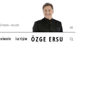
ĞITMEN • MÜZIK
EN
ÖZGE ERSU
KİMDİR
İLETİŞİM