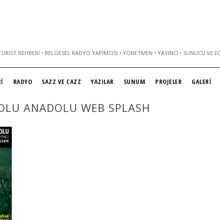
URIST REHBERI • BELGESEL RADYO YAPIMCISI • YÖNETMEN • YAYINCI • SUNUCU VE E
İ
RADYO
SAZZ VE CAZZ
YAZILAR
SUNUM
PROJELER
GALERİ
 DOLU ANADOLU WEB SPLASH