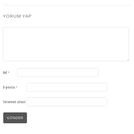
YORUM YAP
Ad
*
E-posta
*
İnternet sitesi