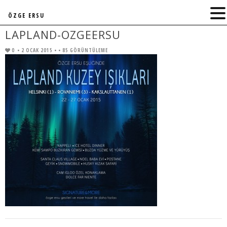
ÖZGE ERSU
LAPLAND-OZGEERSU
0
• 2 OCAK 2015 •
• 85 GÖRÜNTÜLEME