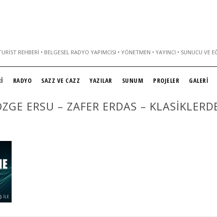
URIST REHBERI • BELGESEL RADYO YAPIMCISI • YÖNETMEN • YAYINCI • SUNUCU VE E
İ
RADYO
SAZZ VE CAZZ
YAZILAR
SUNUM
PROJELER
GALERİ
OZGE ERSU – ZAFER ERDAS – KLASIKLER