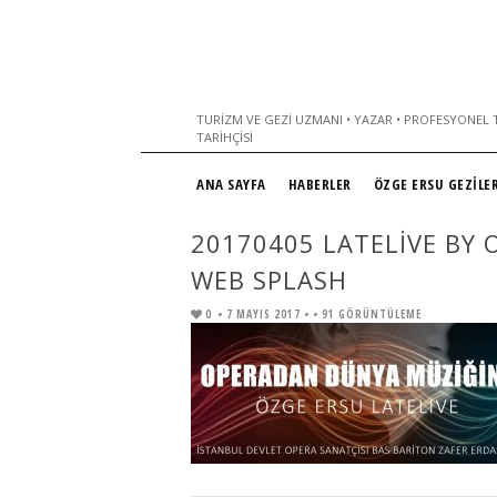
TURIZM VE GEZI UZMANI • YAZAR • PROFESYONEL T
TARIHÇISI
ANA SAYFA
HABERLER
ÖZGE ERSU GEZİLER
20170405 LATELIVE BY 
WEB SPLASH
0
• 7 MAYIS 2017 •
• 91 GÖRÜNTÜLEME