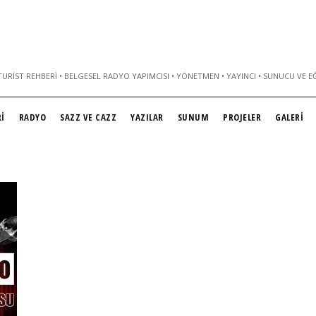
URIST REHBERI • BELGESEL RADYO YAPIMCISI • YÖNETMEN • YAYINCI • SUNUCU VE E
İ
RADYO
SAZZ VE CAZZ
YAZILAR
SUNUM
PROJELER
GALERİ