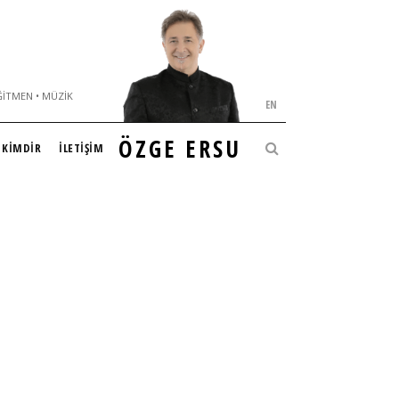
ĞITMEN • MÜZIK
EN
ÖZGE ERSU
KİMDİR
İLETİŞİM