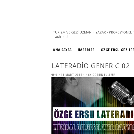
TURIZM VE GEZI UZMANI • YAZAR • PROFESYONEL T
TARIHÇISI
ANA SAYFA
HABERLER
ÖZGE ERSU GEZİLER
LATERADIO GENERIC 02
0
• 11 MART 2016 •
• 64 GÖRÜNTÜLEME