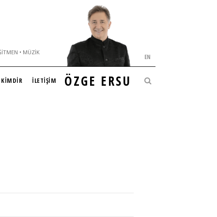
ĞITMEN • MÜZIK
EN
ÖZGE ERSU
KİMDİR
İLETİŞİM