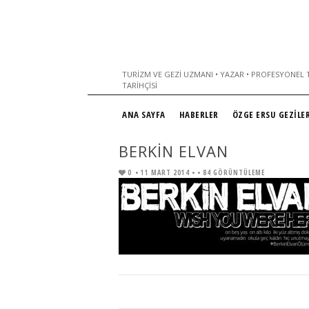
TURIZM VE GEZI UZMANI • YAZAR • PROFESYONEL T
TARIHÇISI
ANA SAYFA
HABERLER
ÖZGE ERSU GEZİLER
BERKIN ELVAN
0
• 11 MART 2014 •
• 84 GÖRÜNTÜLEME