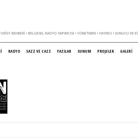
URIST REHBERI • BELGESEL RADYO YAPIMCISI • YÖNETMEN • YAYINCI • SUNUCU VE E
İ
RADYO
SAZZ VE CAZZ
YAZILAR
SUNUM
PROJELER
GALERİ