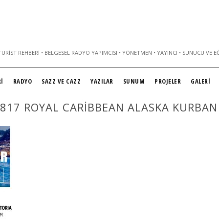
URIST REHBERI • BELGESEL RADYO YAPIMCISI • YÖNETMEN • YAYINCI • SUNUCU VE E
İ
RADYO
SAZZ VE CAZZ
YAZILAR
SUNUM
PROJELER
GALERİ
817 ROYAL CARIBBEAN ALASKA KURBAN 