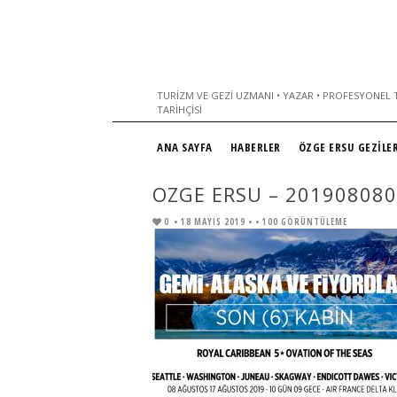
TURIZM VE GEZI UZMANI • YAZAR • PROFESYONEL T
TARIHÇISI
ANA SAYFA
HABERLER
ÖZGE ERSU GEZİLER
OZGE ERSU – 201908080
0
• 18 MAYIS 2019 •
• 100 GÖRÜNTÜLEME