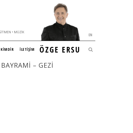
ĞITMEN • MÜZIK
EN
ÖZGE ERSU
KİMDİR
İLETİŞİM
BAYRAMI – GEZI