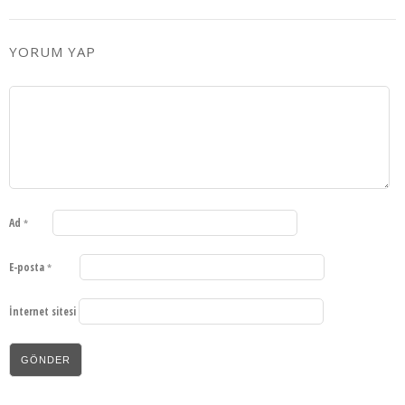
YORUM YAP
Ad
*
E-posta
*
İnternet sitesi