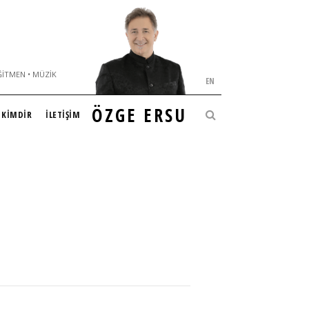
ĞITMEN • MÜZIK
EN
ÖZGE ERSU
KİMDİR
İLETİŞİM