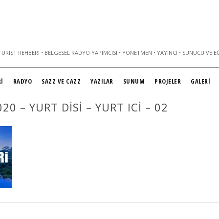
URIST REHBERI • BELGESEL RADYO YAPIMCISI • YÖNETMEN • YAYINCI • SUNUCU VE E
İ
RADYO
SAZZ VE CAZZ
YAZILAR
SUNUM
PROJELER
GALERİ
20 – YURT DISI – YURT ICI – 02