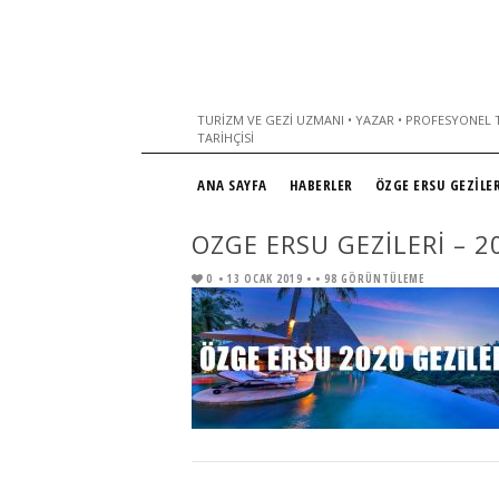
TURIZM VE GEZI UZMANI • YAZAR • PROFESYONEL T
TARIHÇISI
ANA SAYFA
HABERLER
ÖZGE ERSU GEZİLER
OZGE ERSU GEZILERI – 20
0
• 13 OCAK 2019 •
• 98 GÖRÜNTÜLEME