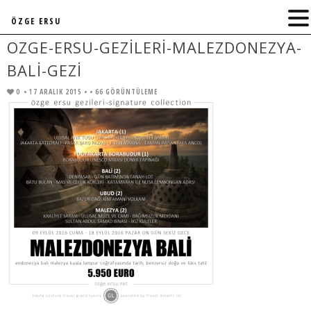
ÖZGE ERSU
OZGE-ERSU-GEZILERI-MALEZDONEZYA-
BALI-GEZI
0
• 17 ARALIK 2015 •
• 66 GÖRÜNTÜLEME