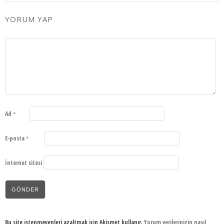
YORUM YAP
Ad
*
E-posta
*
İnternet sitesi
Bu site istenmeyenleri azaltmak için Akismet kullanır.
Yorum verilerinizin nasıl