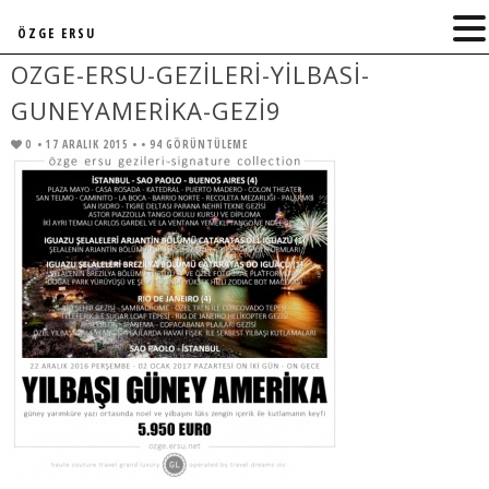
ÖZGE ERSU
OZGE-ERSU-GEZILERI-YILBASI-
GUNEYAMERIKA-GEZI9
0
• 17 ARALIK 2015 •
• 94 GÖRÜNTÜLEME