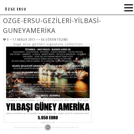
ÖZGE ERSU
OZGE-ERSU-GEZILERI-YILBASI-
GUNEYAMERIKA
0
• 17 ARALIK 2015 •
• 66 GÖRÜNTÜLEME