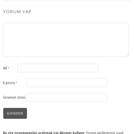
YORUM YAP
Ad
*
E-posta
*
İnternet sitesi
Bu site istenmeyenleri azaltmak için Akismet kullanır.
Yorum verilerinizin nasıl