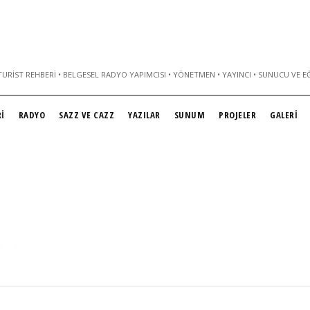
URIST REHBERI • BELGESEL RADYO YAPIMCISI • YÖNETMEN • YAYINCI • SUNUCU VE E
İ
RADYO
SAZZ VE CAZZ
YAZILAR
SUNUM
PROJELER
GALERİ