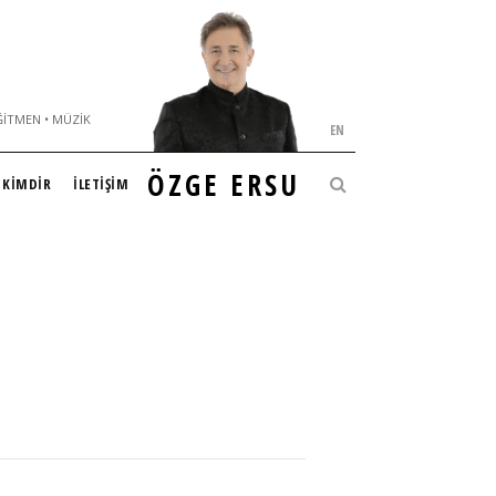
ĞITMEN • MÜZIK
EN
ÖZGE ERSU
KİMDİR
İLETİŞİM