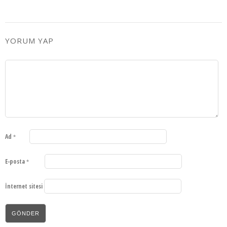
YORUM YAP
Ad
*
E-posta
*
İnternet sitesi