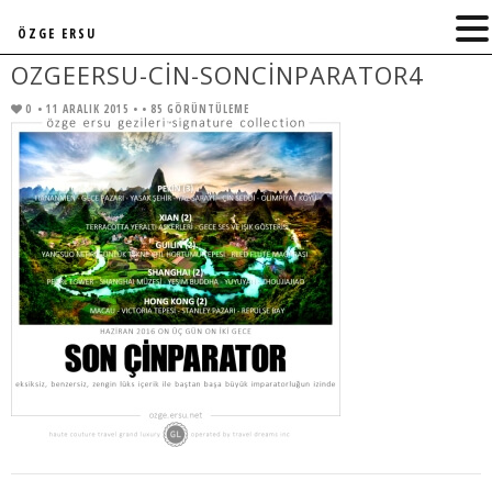
ÖZGE ERSU
OZGEERSU-CIN-SONCINPARATOR4
0
• 11 ARALIK 2015 •
• 85 GÖRÜNTÜLEME