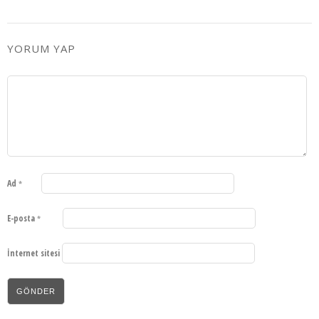
YORUM YAP
Ad
*
E-posta
*
İnternet sitesi