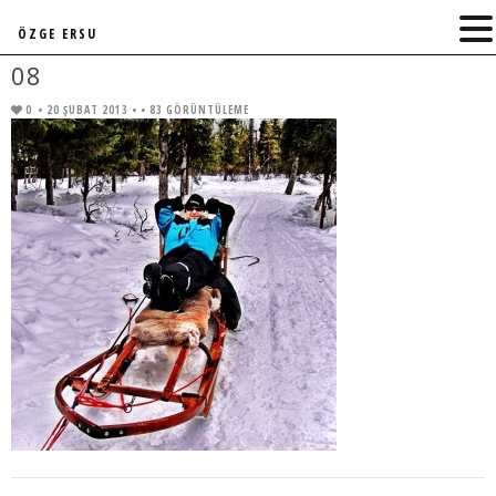
ÖZGE ERSU
08
0
• 20 ŞUBAT 2013 •
• 83 GÖRÜNTÜLEME