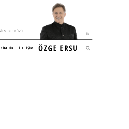
ĞITMEN • MÜZIK
EN
ÖZGE ERSU
KİMDİR
İLETİŞİM