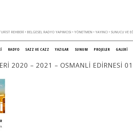
URIST REHBERI • BELGESEL RADYO YAPIMCISI • YÖNETMEN • YAYINCI • SUNUCU VE E
İ
RADYO
SAZZ VE CAZZ
YAZILAR
SUNUM
PROJELER
GALERİ
RI 2020 – 2021 – OSMANLI EDIRNESI 01