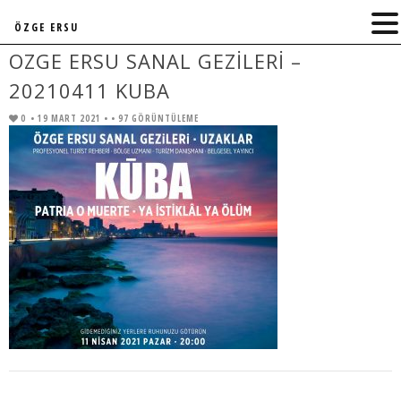
ÖZGE ERSU
OZGE ERSU SANAL GEZILERI –
20210411 KUBA
0
• 19 MART 2021 •
• 97 GÖRÜNTÜLEME