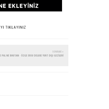
SONRAKI »
E PAL NE BHUTAN · ÖZGE ERSU DELUXE YURT DIŞI GEZİLERİ