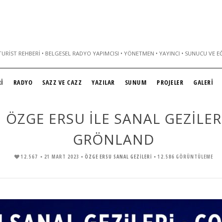
URIST REHBERI • BELGESEL RADYO YAPIMCISI • YÖNETMEN • YAYINCI • SUNUCU VE E
İ
RADYO
SAZZ VE CAZZ
YAZILAR
SUNUM
PROJELER
GALERİ
ÖZGE ERSU İLE SANAL GEZİLER
GRÖNLAND
12.567
• 21 MART 2023 •
ÖZGE ERSU SANAL GEZİLERİ
• 12.586 GÖRÜNTÜLEME