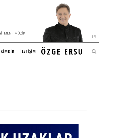
ĞITMEN • MÜZIK
EN
ÖZGE ERSU
KİMDİR
İLETİŞİM