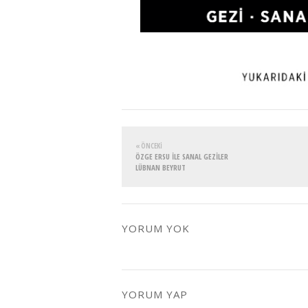
« ÖNCEKI
ÖZGE ERSU İLE SANAL GEZİLER
LÜBNAN BEYRUT
YORUM YOK
YORUM YAP