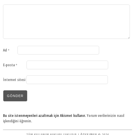
Ad
*
E-posta
*
İnternet sitesi
Bu site istenmeyenleri azaltmak için Akismet kullanır.
Yorum verilerinizin nasıl
işlendiğini öğrenin.
TÜM KULLANIM HAKLARI SAKLIDIR |
ÖZGE ERSU
© 2026