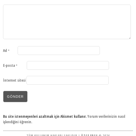
Ad
*
E-posta
*
İnternet sitesi
Bu site istenmeyenleri azaltmak için Akismet kullanır.
Yorum verilerinizin nasıl
işlendiğini öğrenin.
TÜM KULLANIM HAKLARI SAKLIDIR |
ÖZGE ERSU
© 2026